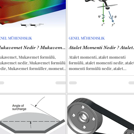
ENEL MÜHENDISLIK
GENEL MÜHENDISLIK
ukavemet Nedir ? Mukavemet
Atalet Momenti Nedir ? Atalet
ürleri ?
Momenti Hesabı Nasıl Yapılır
ukavemet, Mukavemet formülü,
Atalet momenti, atalet momenti
ukavemet nedir, Mukavemet formülü
formülü, atalet momenti nedir, atale
edir, Mukavemet formüller, moment,
momenti formülü nedir, atalet
rmül, Mukavemet solidworks,...
momenti formüller, moment, atalet,..