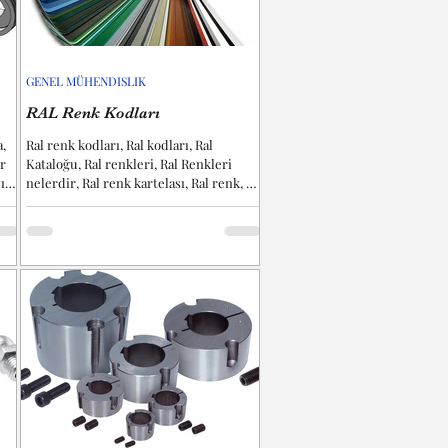
GENEL MÜHENDISLIK
RAL Renk Kodları
,
Ral renk kodları, Ral kodları, Ral
r
Kataloğu, Ral renkleri, Ral Renkleri
ısı
nelerdir, Ral renk kartelası, Ral renk, Ral
kataloğu vb....