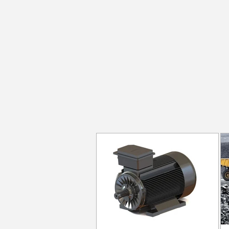
"Fark yaratamayac
uyumayı deneyin.