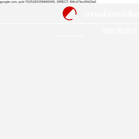
google.com, pub-7025265259680066, DIRECT, f08c47fec0942fa0
aradamühe
TEMEL BİLGİLER