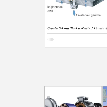
Cıvata Sıkma Torku Nedir ? Cıvata 
Torku Hesabı Nasıl Yapılır ?
" Eğitimdir ki bir mille
esaret ve sefalete terk 