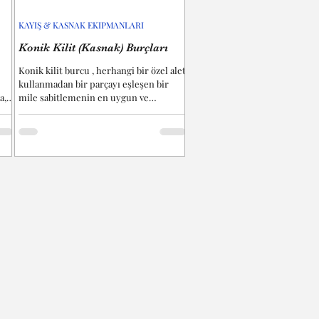
KAYIŞ & KASNAK EKIPMANLARI
Konik Kilit (Kasnak) Burçları
Konik kilit burcu , herhangi bir özel alet
kullanmadan bir parçayı eşleşen bir
a,
mile sabitlemenin en uygun ve
ekonomik yollarından biridir.