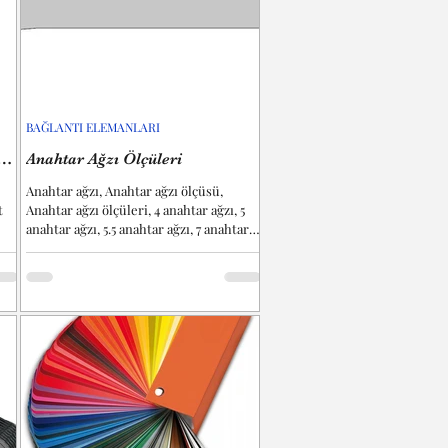
BAĞLANTI ELEMANLARI
Anahtar Ağzı Ölçüleri
 ?
Anahtar ağzı, Anahtar ağzı ölçüsü,
t
Anahtar ağzı ölçüleri, 4 anahtar ağzı, 5
anahtar ağzı, 5.5 anahtar ağzı, 7 anahtar
.
ağzı, 8 anahtar...