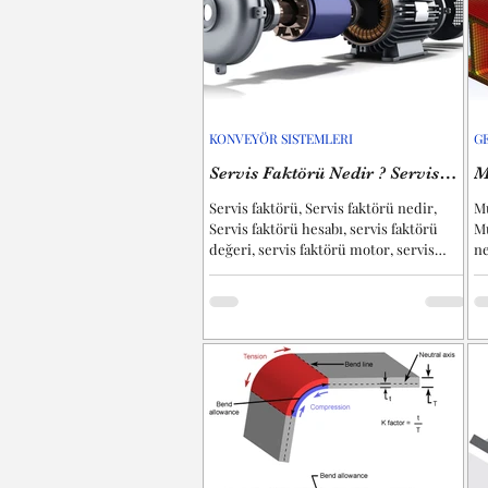
KONVEYÖR SISTEMLERI
G
Servis Faktörü Nedir ? Servis
M
Faktörü Hesabı
T
Servis faktörü, Servis faktörü nedir,
M
Servis faktörü hesabı, servis faktörü
M
değeri, servis faktörü motor, servis
n
faktörü redüktör,...
fo