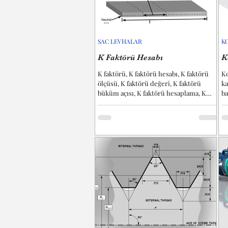
SAC LEVHALAR
K
K Faktörü Hesabı
K
K faktörü, K faktörü hesabı, K faktörü
Ko
ölçüsü, K faktörü değeri, K faktörü
ka
büküm açısı, K faktörü hesaplama, K
ba
faktörü hesaplama aracı...
Ko