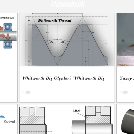
Mühendislik
Whitworth Diş Ölçüleri "Whitworth Diş
Yüzey 
Tablosu"
İşaretl