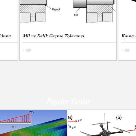
Sıkma
Mil ve Delik Geçme Toleransı
Kama N
Kama K
ti; ya hür, bağımsız, şanlı, yüksek bir topluluk ha
eder. "
Populer Yazılar