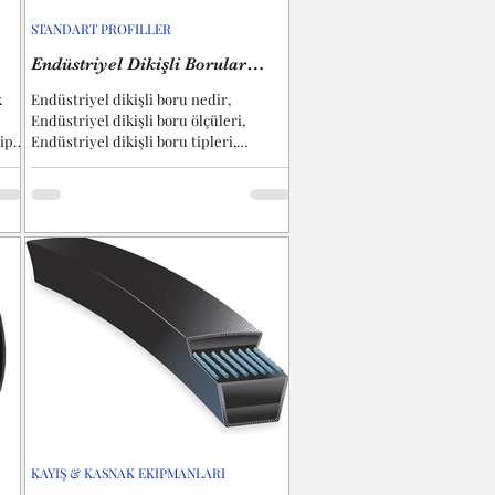
STANDART PROFILLER
Endüstriyel Dikişli Borular
"Industrial Welded Pipes"
k
Endüstriyel dikişli boru nedir,
Endüstriyel dikişli boru ölçüleri,
ipi
Endüstriyel dikişli boru tipleri,
Endüstriyel dikişli boru çeşitleri,...
KAYIŞ & KASNAK EKIPMANLARI