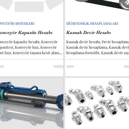
ONVEYÖR SISTEMLERI
MÜHENDISLIK HESAPLAMALARI
onveyör Kapasite Hesabı
Kasnak Devir Hesabı
nveyör kapasite hesabı, Konveyör
Kasnak devir hesabı, Devir hesaplama
pasitesi, Konveyör hızı, Konveyör
Kasnak devir hesaplama, Kasnak devi
nt hızı, Konveyör taşıma kesit alanı,
hesaplama formülü, Kasnak devir say
nveyör kesit alanı,...
hesaplama, kasnak ile...