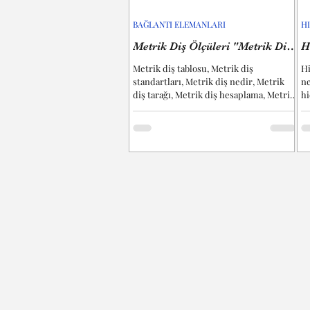
BAĞLANTI ELEMANLARI
H
Metrik Diş Ölçüleri "Metrik Diş
H
Tablosu"
Metrik diş tablosu, Metrik diş
Hi
standartları, Metrik diş nedir, Metrik
ne
diş tarağı, Metrik diş hesaplama, Metrik
hi
diş gösterimi, Metrik diş...
pi