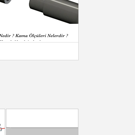
edir ? Kama Ölçüleri Nelerdir ?
analı Nasıl Açılır ?
linde yaşatır; ya da
Mustafa Kemal ATATÜRK