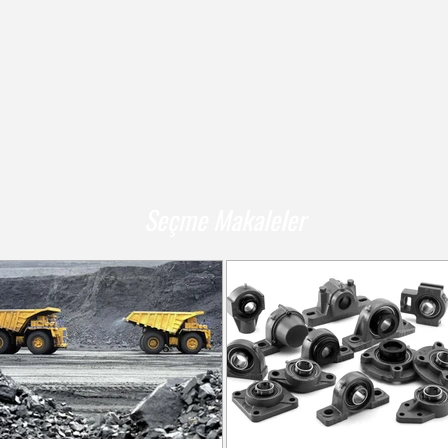
ak kadar küçük oldugunuzu düşünüyorsanız, bir s
"
Seçme Makaleler