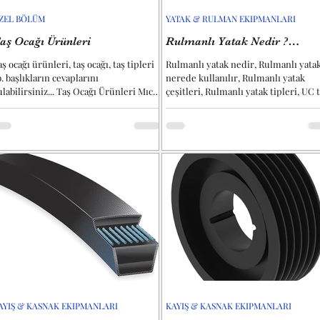
ZEL BÖLÜM
YATAK & RULMAN EKIPMANLARI
aş Ocağı Ürünleri
Rulmanlı Yatak Nedir ?
Rulmanlı Yatak Çeşitleri ?
ş ocağı ürünleri, taş ocağı, taş tipleri
Rulmanlı yatak nedir, Rulmanlı yata
b. başlıkların cevaplarını
nerede kullanılır, Rulmanlı yatak
ulabilirsiniz... Taş Ocağı Ürünleri Mıcır
çeşitleri, Rulmanlı yatak tipleri, UC t
ozu "0 - 4 mm" 0-4 mm...
rulmanlı yataklar vb....
AYIŞ & KASNAK EKIPMANLARI
KAYIŞ & KASNAK EKIPMANLARI