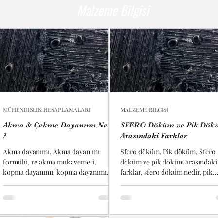
Malzeme Bilgisi
MÜHENDISLIK HESAPLAMALARI
MALZEME BILGISI
Akma & Çekme Dayanımı Nedir
SFERO Döküm ve Pik Dök
?
Arasındaki Farklar
Akma dayanımı, Akma dayanımı
Sfero döküm, Pik döküm, Sfero
formülü, re akma mukavemeti,
döküm ve pik döküm arasındaki
kopma dayanımı, kopma dayanımı
farklar, sfero döküm nedir, pik
formülü, çekme mukavemeti, çekme
döküm nedir, sfero döküm çeşitl
mukavemeti...
pik döküm...