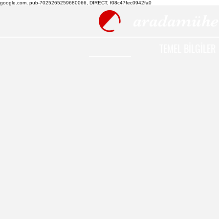
google.com, pub-7025265259680066, DIRECT, f08c47fec0942fa0
aradamühe
TEMEL BİLGİLER