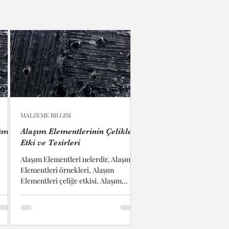
MALZEME BILGISI
üm
Alaşım Elementlerinin Çeliklere
Etki ve Tesirleri
Alaşım Elementleri nelerdir, Alaşım
Elementleri örnekleri, Alaşım
Elementleri çeliğe etkisi, Alaşım
eri,
Elementleri alüminyuma etkisi,
Alaşım...