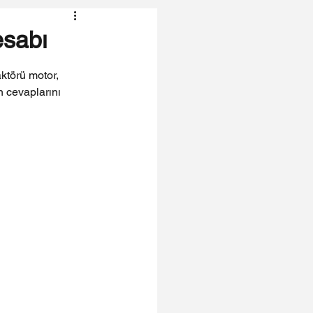
esabı
aktörü motor, 
n cevaplarını 