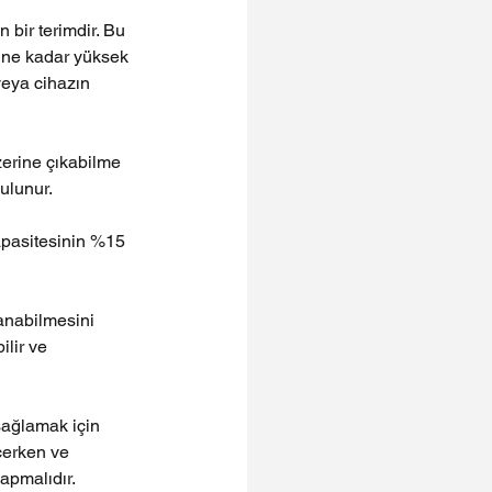
n bir terimdir. Bu 
e ne kadar yüksek 
veya cihazın 
zerine çıkabilme 
bulunur.
apasitesinin %15 
anabilmesini 
lir ve 
sağlamak için 
çerken ve 
apmalıdır.