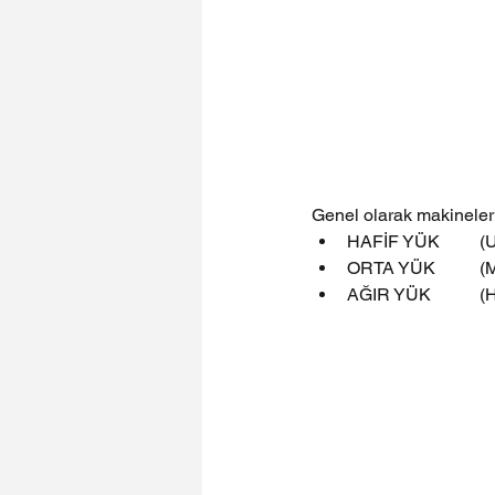
Genel olarak makineler 
HAFİF YÜ
ORTA YÜ
AĞIR YÜK