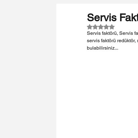
Servis Fak
5 üzerinden NaN yı
Servis faktörü, Servis fa
servis faktörü redüktör, 
bulabilirsiniz...