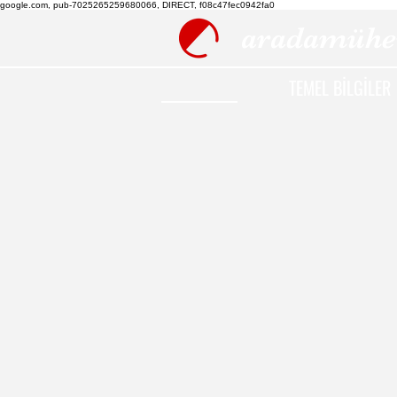
google.com, pub-7025265259680066, DIRECT, f08c47fec0942fa0
aradamühe
TEMEL BİLGİLER