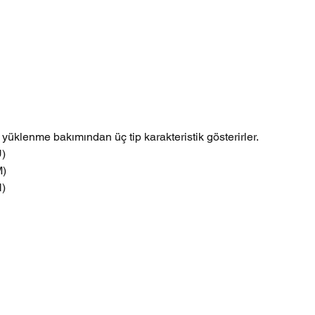
yüklenme bakımından üç tip karakteristik gösterirler.
K	(U)
K 	(M)
 	(H)