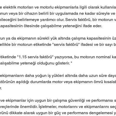
e elektrik motorları ve motorlu ekipmanlarla ilgili olarak kullanıla
orunun veya bir cihazın belirli bir uygulamada ne kadar süreyle v
ileceğini belirlemeye yardımcı olur. Servis faktörü, bir motorun 
kapasitesinin ötesinde çalışabilme yeteneğini ifade eder.
orun ya da ekipmanın sürekli yük altında çalışma kapasitesinin ü
nellikle bir motorun etiketinde "servis faktörü" ifadesi ve bir sayı 
etiketinde "1.15 servis faktörü" yazıyorsa, bu motorun nominal k
çalışabilme yeteneği olduğunu gösterir. "
e ekipmanların daha yoğun iş yükleri altında daha uzun süre day
aktörünün aşıldığı durumlarda motor veya ekipmanın ömrü kısalabi
r.
r ve ekipmanlar için uygun bir çalışma güvenliği ve performansı 
eçlerinde önemlidir. İşletmeler, motorlarını ve ekipmanlarını se
törünü dikkate alarak uygun bir güç ve performans dengelemesi y