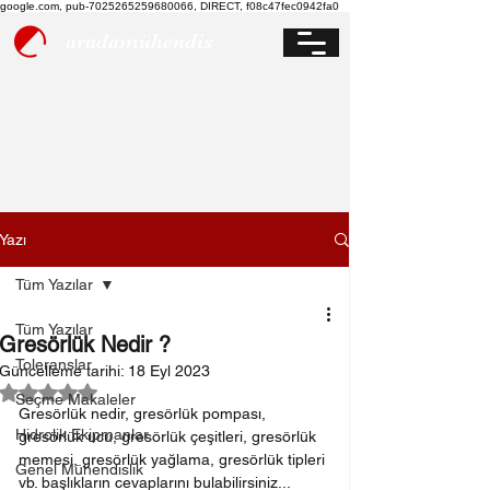
google.com, pub-7025265259680066, DIRECT, f08c47fec0942fa0
aradamühendis
Yazı
Tüm Yazılar
Tüm Yazılar
Gresörlük Nedir ?
Toleranslar
Güncelleme tarihi:
18 Eyl 2023
5 üzerinden NaN yıldız
Seçme Makaleler
Gresörlük nedir, gresörlük pompası, 
Hidrolik Ekipmanlar
gresörlük ucu, gresörlük çeşitleri, gresörlük 
memesi, gresörlük yağlama, gresörlük tipleri 
Genel Mühendislik
vb. başlıkların cevaplarını bulabilirsiniz...