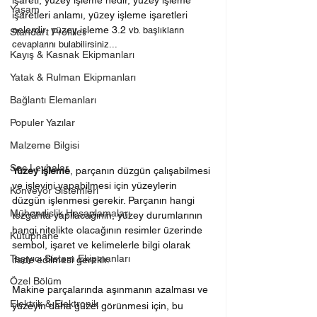
işareti, yüzey işleme nedir, yüzey işleme 
Yaşam
işaretleri anlamı, yüzey işleme işaretleri 
nelerdir, yüzey işleme 3.2 
vb. başlıkların 
Standart Profiller
cevaplarını bulabilirsiniz...
Kayış & Kasnak Ekipmanları
Yatak & Rulman Ekipmanları
Bağlantı Elemanları
Populer Yazılar
Malzeme Bilgisi
Sac Levhalar
Yüzey işleme
, parçanın düzgün çalışabilmesi 
ve işlevini yapabilmesi için yüzeylerin 
Konveyör Sistemleri
düzgün işlenmesi gerekir. Parçanın hangi 
Mühendislik Hesaplamaları
tezgâhta yapılacağının, yüzey durumlarının 
hangi nitelikte olacağının resimler üzerinde 
Kütüphane
sembol, işaret ve kelimelerle bilgi olarak 
Taşıyıcı Sistem Ekipmanları
ifade edilmesi gerekir.
Özel Bölüm
Makine parçalarında aşınmanın azalması ve 
Elektrik & Elektronik
yüzeyin daha güzel görünmesi için, bu 