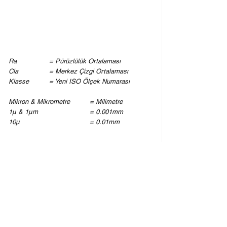
Ra		= Pürüzlülük Ortalaması
Cla 		= Merkez Çizgi Ortalaması
Klasse 	= Yeni ISO Ölçek Numarası
Mikron & Mikrometre	= Milimetre
1µ & 1µm			= 0.001mm
10µ				= 0.01mm
Çeşitli Makine Parçalarının Yüzey Pürüzlülük 
Değerleri