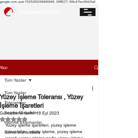
google.com, pub-7025265259680066, DIRECT, f08c47fec0942fa0
aradamühendis
Yazı
Tüm Yazılar
Tüm Yazılar
Yüzey İşleme Toleransı , Yüzey
Toleranslar
İşleme İşaretleri
Seçme Makaleler
Güncelleme tarihi:
18 Eyl 2023
5 üzerinden NaN yıldız
Hidrolik Ekipmanlar
Yüzey işleme işaretleri, yüzey işleme 
toleransları, yüzey işleme, yüzey işleme 
Genel Mühendislik