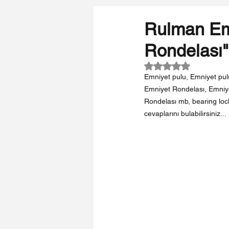
Rulman Em
Rondelası"
5 üzerinden NaN yı
Emniyet pulu, Emniyet pulu
Emniyet Rondelası, Emniye
Rondelası mb, bearing lock
cevaplarını bulabilirsiniz... 