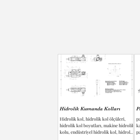
Hidrolik Kumanda Kolları
P
Hidrolik kol, hidrolik kol ölçüleri,
p
hidrolik kol boyutları, makine hidrolik
k
kolu, endüstriyel hidrolik kol, hidrolik
p
kol montajı, özel hidrolik kol, hidrolik
p