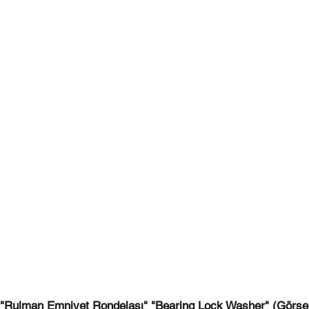
Rulman Emniyet Rondelası" "Bearing Lock Washer" (Görselle