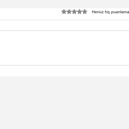
5 üzerinden 0 yıldız
Henüz hiç puanlama