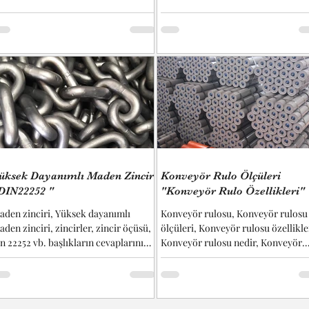
çüleri vb. başlıkların cevaplarını
labilirsiniz... Kullanılan kilit
ekanizmalarında, bakım ve servis
rişimini kolaylaştırmak amacıyla
apaklara kulp montajı yapılmaktadır.
u kulplar sayesinde kapaklar güvenli
r şekilde tutulabilir ve kontrollü
ekilde açılıp kapatılabilir. Ergonomik
asarım sayesinde operatör
üdahalesi ko
üksek Dayanımlı Maden Zinciri
Konveyör Rulo Ölçüleri
DIN22252 "
"Konveyör Rulo Özellikleri"
aden zinciri, Yüksek dayanımlı
Konveyör rulosu, Konveyör rulosu
den zinciri, zincirler, zincir öçüsü,
ölçüleri, Konveyör rulosu özellikle
n 22252 vb. başlıkların cevaplarını
Konveyör rulosu nedir, Konveyör
labilirsiniz... DIN 22252...
rulosu çapı, Konveyör rulosu...