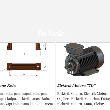
Son Yazılar
ano Kolu
Elektrik Motoru "3D"
ano kolu, pano kapak kolu, pano
Elektrik Motoru, Elektrik Motoru
apak kulpu, elektrik panosu kolu,
Ölçüleri, Elektrik Motorları, Emta
ano kapı kolu, pano kilit kolu, metal
Elektrik Motoru, Emtaş Elektrik
ano kolu, kilitli pano kolu, pano kolu
Motoru Ölçüleri, Gamak Elektrik..