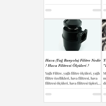
kol fiyatları, hidrolik kol çeşitleri,
öl
hidrolik kol teknik çizim vb.
bu
başlıkların cevaplarını bulabilirsiniz...
m
e
k
B
bi
ş
t
m
Hava (Yağ Banyolu) Filitre Nedir
Y
? Hava Filitresi Ölçüleri ?
"
Yağlı Filitre, yağlı filitre ölçüleri, yağlı
M
filitre özellikleri, hava filitresi, hava
ma
filitresi ölçüleri, hava filitresi tipleri,
di
hava...
bu