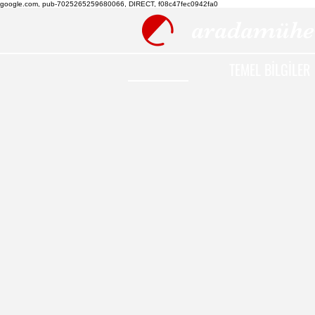
google.com, pub-7025265259680066, DIRECT, f08c47fec0942fa0
aradamühe
TEMEL BİLGİLER