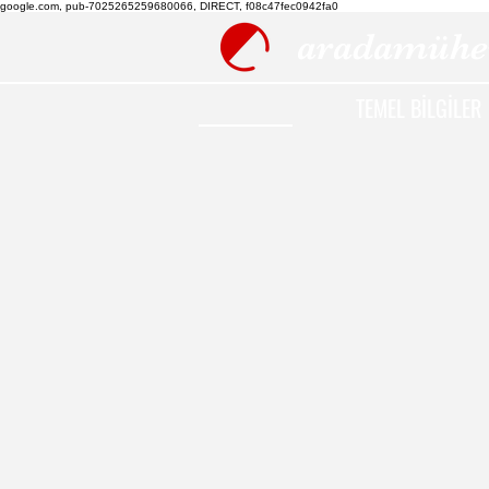
google.com, pub-7025265259680066, DIRECT, f08c47fec0942fa0
aradamühe
TEMEL BİLGİLER