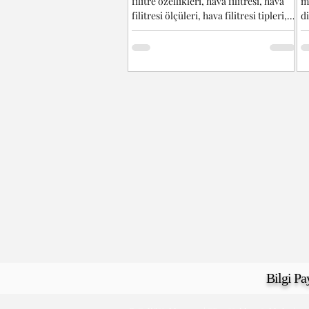
filitre özellikleri, hava filitresi, hava
ma
filitresi ölçüleri, hava filitresi tipleri,
di
hava...
bu
Bilgi Pa