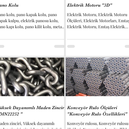
ano Kolu
Elektrik Motoru "3D"
ano kolu, pano kapak kolu, pano
Elektrik Motoru, Elektrik Motoru
apak kulpu, elektrik panosu kolu,
Ölçüleri, Elektrik Motorları, Emta
ano kapı kolu, pano kilit kolu, metal
Elektrik Motoru, Emtaş Elektrik
ano kolu, kilitli pano kolu, pano kolu
Motoru Ölçüleri, Gamak Elektrik..
çüleri vb. başlıkların cevaplarını
labilirsiniz... Kullanılan kilit
ekanizmalarında, bakım ve servis
rişimini kolaylaştırmak amacıyla
apaklara kulp montajı yapılmaktadır.
u kulplar sayesinde kapaklar güvenli
r şekilde tutulabilir ve kontrollü
ekilde açılıp kapatılabilir. Ergonomik
asarım sayesinde operatör
üdahalesi ko
üksek Dayanımlı Maden Zinciri
Konveyör Rulo Ölçüleri
DIN22252 "
"Konveyör Rulo Özellikleri"
aden zinciri, Yüksek dayanımlı
Konveyör rulosu, Konveyör rulosu