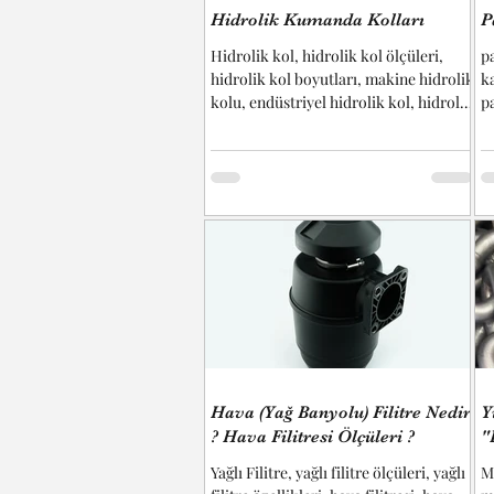
Hidrolik Kumanda Kolları
P
Hidrolik kol, hidrolik kol ölçüleri,
p
hidrolik kol boyutları, makine hidrolik
k
kolu, endüstriyel hidrolik kol, hidrolik
p
kol montajı, özel hidrolik kol, hidrolik
p
kol fiyatları, hidrolik kol çeşitleri,
öl
hidrolik kol teknik çizim vb.
bu
başlıkların cevaplarını bulabilirsiniz...
m
e
k
B
bi
ş
t
m
Hava (Yağ Banyolu) Filitre Nedir
Y
? Hava Filitresi Ölçüleri ?
"
Yağlı Filitre, yağlı filitre ölçüleri, yağlı
M