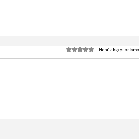
5 üzerinden 0 yıldız
Henüz hiç puanlama