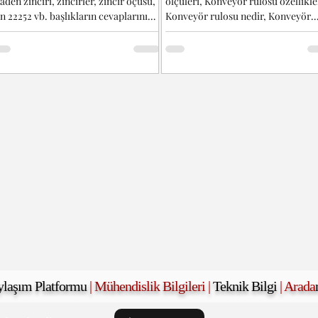
den zinciri, zincirler, zincir öçüsü,
ölçüleri, Konveyör rulosu özellikle
n 22252 vb. başlıkların cevaplarını
Konveyör rulosu nedir, Konveyör
labilirsiniz... DIN 22252...
rulosu çapı, Konveyör rulosu...
ylaşım Platformu
|
Mühendislik Bilgileri
|
Teknik Bilgi
| Arada