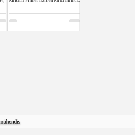
Kırıcılar Primer Darbeli Kırıcı Birincil
ri,
darbeli kırıcılar...
mühendis