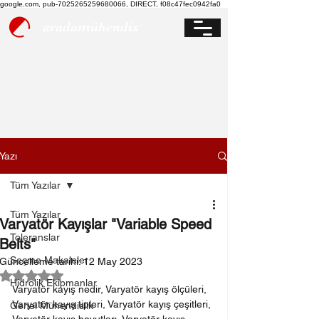
google.com, pub-7025265259680066, DIRECT, f08c47fec0942fa0
aradamühendis
Yazı
Tüm Yazılar
Tüm Yazılar
Varyatör Kayışlar "Variable Speed
Toleranslar
Belts"
Seçme Makaleler
Güncelleme tarihi:
12 May 2023
5 üzerinden NaN yıldız
Hidrolik Ekipmanlar
Varyatör kayış nedir, Varyatör kayış ölçüleri, 
Varyatör kayış tipleri, Varyatör kayış çeşitleri, 
Genel Mühendislik