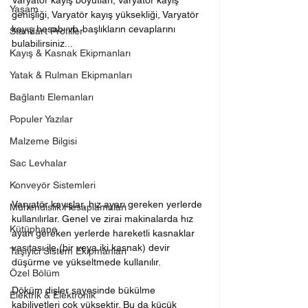
Varyatör kayış boyutları, Varyatör kayış 
Yaşam
genişliği, Varyatör kayış yüksekliği, Varyatör 
kayış hesabı vb. başlıkların cevaplarını 
Standart Profiller
bulabilirsiniz...
Kayış & Kasnak Ekipmanları
Yatak & Rulman Ekipmanları
Bağlantı Elemanları
Populer Yazılar
Malzeme Bilgisi
Sac Levhalar
Konveyör Sistemleri
Varyatör kayışlar, hız ayarı gereken yerlerde 
Mühendislik Hesaplamaları
kullanılırlar. Genel ve zirai makinalarda hız 
Kütüphane
ayarı gereken yerlerde hareketli kasnaklar 
vasıtası ile (bir veya iki kasnak) devir 
Taşıyıcı Sistem Ekipmanları
düşürme ve yükseltmede kullanılır.
Özel Bölüm
Döküm dişler sayesinde bükülme 
Elektrik & Elektronik
kabiliyetleri çok yüksektir. Bu da küçük 