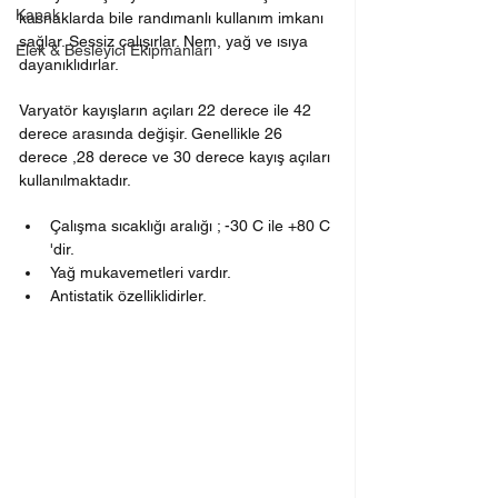
Kapak
kasnaklarda bile randımanlı kullanım imkanı 
sağlar. Sessiz çalışırlar. Nem, yağ ve ısıya 
Elek & Besleyici Ekipmanları
dayanıklıdırlar.
Varyatör kayışların açıları 22 derece ile 42 
derece arasında değişir. Genellikle 26 
derece ,28 derece ve 30 derece kayış açıları 
kullanılmaktadır.
Çalışma sıcaklığı aralığı ; -30 C ile +80 C 
'dir. 
Yağ mukavemetleri vardır. 
Antistatik özelliklidirler.