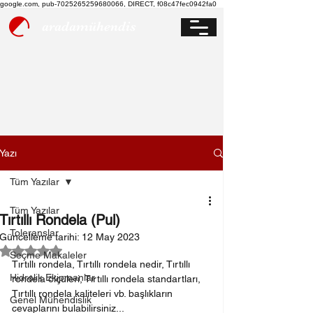
google.com, pub-7025265259680066, DIRECT, f08c47fec0942fa0
aradamühendis
Yazı
Tüm Yazılar
Tüm Yazılar
Tırtıllı Rondela (Pul)
Toleranslar
Güncelleme tarihi:
12 May 2023
5 üzerinden NaN yıldız
Seçme Makaleler
Tırtıllı rondela, Tırtıllı rondela nedir, Tırtıllı 
Hidrolik Ekipmanlar
rondela ölçüleri, Tırtıllı rondela standartları, 
Tırtıllı rondela kaliteleri vb. başlıkların 
Genel Mühendislik
cevaplarını bulabilirsiniz...