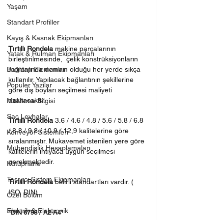
Yaşam
Standart Profiller
Kayış & Kasnak Ekipmanları
Tırtıllı Rondela
 makine parçalarının 
Yatak & Rulman Ekipmanları
birleştirilmesinde,  çelik konstrüksiyonların 
Bağlantı Elemanları
montajında demirin olduğu her yerde sıkça 
kullanılır. Yapılacak bağlantının şekillerine 
Populer Yazılar
göre diş boyları seçilmesi maliyeti 
azaltacaktır.
Malzeme Bilgisi
Sac Levhalar
Tırtıllı Rondela
 3.6 / 4.6 / 4.8 / 5.6 / 5.8 / 6.8 
/ 8.8 / 9.8 / 10.9 / 12,9 kalitelerine göre 
Konveyör Sistemleri
sıralanmıştır. Mukavemet istenilen yere göre 
Mühendislik Hesaplamaları
kalitelerin ihtiyaca uygun seçilmesi 
gerekmektedir.
Kütüphane
Taşıyıcı Sistem Ekipmanları
Tırtıllı Rondela
 belirli standartları vardır. ( 
ISO, DIN) 
Özel Bölüm
Elektrik & Elektronik
"DIN 6798 / A2-A4"