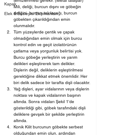
temizlenmesi gerekir. (Metal talaşlar) 
Kapak
Mili, deliği, burcun dışını ve göbeğin 
deliğini  burcun takılacağı, burcun 
Elek & Besleyici Ekipmanları
göbekten çıkarıldığından emin 
olunmalıdır.
Tüm yüzeylerde çentik ve çapak 
olmadığından emin olmak için burcu 
kontrol edin ve geçit izolatörünün 
çatlama veya yorgunluk belirtisi yok. 
Burcu göbeğe yerleştirin ve yarım 
delikleri eşleştirerek tam delikler. 
Dişlerin değil, deliklerin eşleştirilmesi 
gerektiğine dikkat etmek önemlidir. Her 
biri delik sadece bir tarafta dişli olacaktır.
Yağ dişleri, ayar vidalarının veya dişlerin 
noktası ve kapak vidalarının başının 
altında. Sonra vidaları Şekil 1'de 
gösterildiği gibi, göbek tarafındaki dişli 
deliklere gevşek bir şekilde yerleştirin 
altında.
Konik Kilit burcunun göbekte serbest 
olduğundan emin olun, ardından 