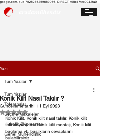
google.com, pub-7025265259680066, DIRECT, f08c47fec0942fa0
aradamühendis
Yazı
Tüm Yazılar
Tüm Yazılar
Konik Kilit Nasıl Takılır ?
Toleranslar
Güncelleme tarihi:
11 Eyl 2023
5 üzerinden NaN yıldız
Seçme Makaleler
Konik Kilit, Konik kilit nasıl takılır, Konik kilit 
Hidrolik Ekipmanlar
takma yöntemi, Konik kilit montajı, Konik kilit 
bağlama vb. başlıkların cevaplarını 
Genel Mühendislik
bulabilirsiniz...