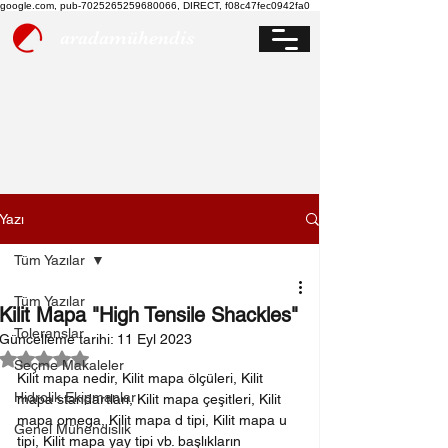
google.com, pub-7025265259680066, DIRECT, f08c47fec0942fa0
aradamühendis
Yazı
Tüm Yazılar
Tüm Yazılar
Kilit Mapa "High Tensile Shackles"
Toleranslar
Güncelleme tarihi:
11 Eyl 2023
5 üzerinden NaN yıldız
Seçme Makaleler
Kilit mapa nedir, Kilit mapa ölçüleri, Kilit 
Hidrolik Ekipmanlar
mapa standartları, Kilit mapa çeşitleri, Kilit 
mapa omega, Kilit mapa d tipi, Kilit mapa u 
Genel Mühendislik
tipi, Kilit mapa yay tipi vb. başlıkların 