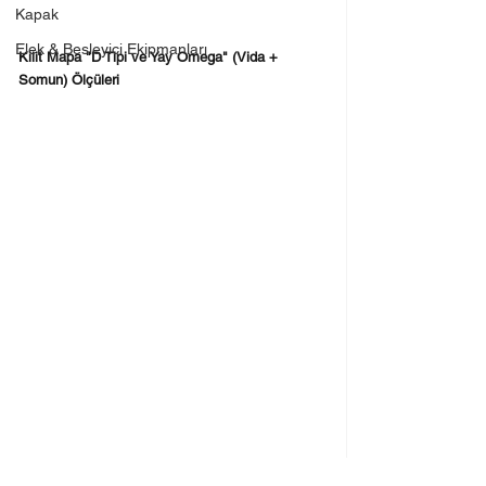
Kapak
Elek & Besleyici Ekipmanları
Kilit Mapa "D Tipi ve Yay Omega" (Vida + 
Somun) Ölçüleri