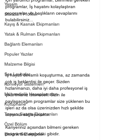
için yardımcı programlar, Bilinmesi gereken 
Yaşam
programlar, İş hayatını kolaylaştıran 
programlar vb. başlıkların cevaplarını 
Standart Profiller
bulabilirsiniz...
Kayış & Kasnak Ekipmanları
Yatak & Rulman Ekipmanları
Bağlantı Elemanları
Populer Yazılar
Malzeme Bilgisi
Sac Levhalar
İş hayatı devamlı koşuşturma, az zamanda 
çok iş beklentisi ile geçer. Sizden 
Konveyör Sistemleri
hızlanmanızı, daha iyi daha profesyonel iş 
Mühendislik Hesaplamaları
çıkartmanız istenecek. Sizin ile 
paylaşacağım programlar size yüklenen bu 
Kütüphane
işleri az da olsa üzerinizden hızlı şekilde 
Taşıyıcı Sistem Ekipmanları
atmanızı sağlayacaktır.
Özel Bölüm
Kariyeriniz açısından bilmeni gereken 
programlar aşığıdaki gibidir.
Elektrik & Elektronik