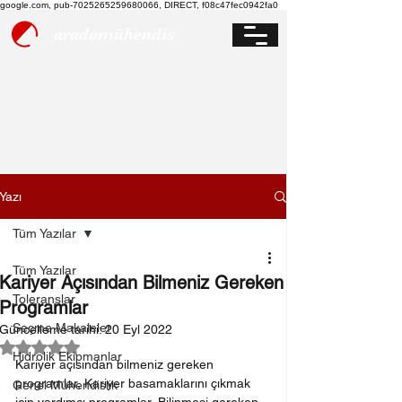
google.com, pub-7025265259680066, DIRECT, f08c47fec0942fa0
aradamühendis
Yazı
Tüm Yazılar
Tüm Yazılar
Kariyer Açısından Bilmeniz Gereken
Toleranslar
Programlar
Seçme Makaleler
Güncelleme tarihi:
20 Eyl 2022
5 üzerinden NaN yıldız
Hidrolik Ekipmanlar
Kariyer açısından bilmeniz gereken 
programlar, Kariyer basamaklarını çıkmak 
Genel Mühendislik