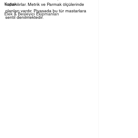
Kapak
kullanılırlar. Metrik ve Parmak ölçülerinde 
olanları vardır. Piyasada bu tür mastarlara 
Elek & Besleyici Ekipmanları
sentil denilmektedir.