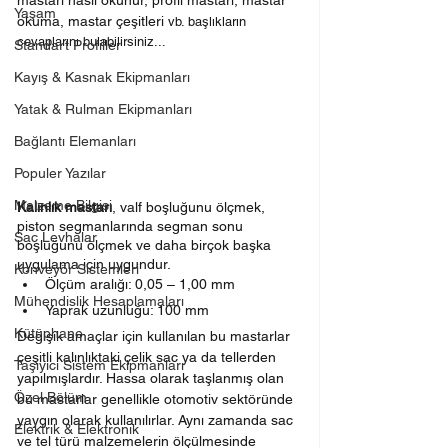
mastarı nasıl okunur, profil mastarı, mastar 
Yaşam
okuma, mastar çeşitleri 
vb. başlıkların 
cevaplarını bulabilirsiniz...
Standart Profiller
Kayış & Kasnak Ekipmanları
Yatak & Rulman Ekipmanları
Bağlantı Elemanları
Populer Yazılar
Malzeme Bilgisi
Kalınlık mastarı
, valf boşluğunu ölçmek, 
piston segmanlarında segman sonu 
Sac Levhalar
boşluğunu ölçmek ve daha birçok başka 
uygulama için uygundur.
Konveyör Sistemleri
Ölçüm aralığı: 0,05 – 1,00 mm
Mühendislik Hesaplamaları
Yaprak uzunluğu: 100 mm
Kütüphane
Değişik amaçlar için kullanılan bu mastarlar 
çeşitli kalınlıktaki çelik sac ya da tellerden 
Taşıyıcı Sistem Ekipmanları
yapılmışlardır. Hassa olarak taşlanmış olan 
Özel Bölüm
bu mastarlar genellikle otomotiv sektöründe 
yaygın olarak kullanılırlar. Aynı zamanda sac 
Elektrik & Elektronik
ve tel türü malzemelerin ölçülmesinde 