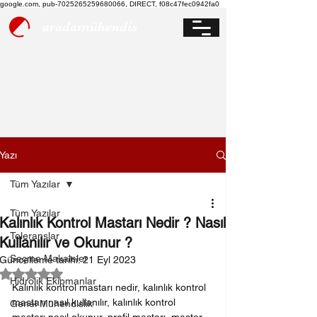
google.com, pub-7025265259680066, DIRECT, f08c47fec0942fa0
aradamühendis
Yazı
Tüm Yazılar
Tüm Yazılar
Kalınlık Kontrol Mastarı Nedir ? Nasıl
Toleranslar
Kullanılır ve Okunur ?
Seçme Makaleler
Güncelleme tarihi:
21 Eyl 2023
5 üzerinden NaN yıldız
Hidrolik Ekipmanlar
Kalınlık kontrol mastarı nedir, kalınlık kontrol 
mastarı nasıl kullanılır, kalınlık kontrol 
Genel Mühendislik