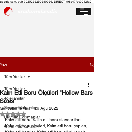
google.com, pub-7025265259680066, DIRECT, f08c47fec0942fa0
aradamühendis
Yazı
Tüm Yazılar
Tüm Yazılar
Kalın Etli Boru Ölçüleri "Hollow Bars
Toleranslar
Sizes"
Seçme Makaleler
Güncelleme tarihi:
26 Ağu 2022
5 üzerinden NaN yıldız
Hidrolik Ekipmanlar
Kalın etli boru, Kalın etli boru standartları, 
Kalın etli boru ölçüleri, Kalın etli boru çapları, 
Genel Mühendislik