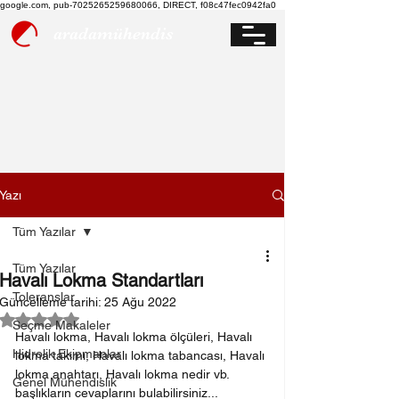
google.com, pub-7025265259680066, DIRECT, f08c47fec0942fa0
aradamühendis
Yazı
Tüm Yazılar
Tüm Yazılar
Havalı Lokma Standartları
Toleranslar
Güncelleme tarihi:
25 Ağu 2022
5 üzerinden NaN yıldız
Seçme Makaleler
Havalı lokma, Havalı lokma ölçüleri, Havalı 
Hidrolik Ekipmanlar
lokma takımı, Havalı lokma tabancası, Havalı 
lokma anahtarı, Havalı lokma nedir vb. 
Genel Mühendislik
başlıkların cevaplarını bulabilirsiniz...