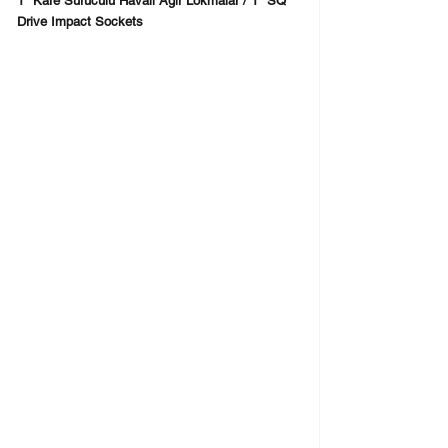
1" Kare Sürücülü Havalı Ağır Lokmalar / 1" SQ 
Drive Impact Sockets