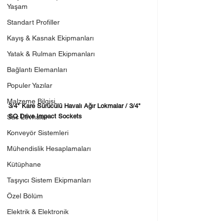
Yaşam
Standart Profiller
Kayış & Kasnak Ekipmanları
Yatak & Rulman Ekipmanları
Bağlantı Elemanları
Populer Yazılar
Malzeme Bilgisi
3/4" Kare Sürücülü Havalı Ağır Lokmalar / 3/4" 
SQ Drive Impact Sockets
Sac Levhalar
Konveyör Sistemleri
Mühendislik Hesaplamaları
Kütüphane
Taşıyıcı Sistem Ekipmanları
Özel Bölüm
Elektrik & Elektronik