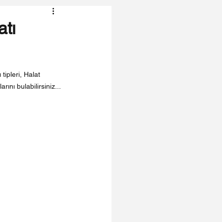
atı
ipleri, Halat 
rını bulabilirsiniz...