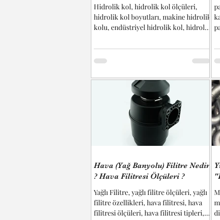
Hidrolik kol, hidrolik kol ölçüleri,
p
hidrolik kol boyutları, makine hidrolik
k
kolu, endüstriyel hidrolik kol, hidrolik
p
kol montajı, özel hidrolik kol, hidrolik
p
kol fiyatları, hidrolik kol çeşitleri,
öl
hidrolik kol teknik çizim vb.
bu
başlıkların cevaplarını bulabilirsiniz...
m
e
k
B
bi
ş
t
m
Hava (Yağ Banyolu) Filitre Nedir
Y
? Hava Filitresi Ölçüleri ?
"
Yağlı Filitre, yağlı filitre ölçüleri, yağlı
M
filitre özellikleri, hava filitresi, hava
ma
filitresi ölçüleri, hava filitresi tipleri,
di