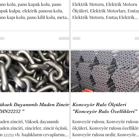
ano kolu, pano kapak kolu, pano
Elektrik Motoru, Elektrik Motoru
apak kulpu, elektrik panosu kolu,
Ölçüleri, Elektrik Motorları, Emta
ano kapı kolu, pano kilit kolu, metal
Elektrik Motoru, Emtaş Elektrik
ano kolu, kilitli pano kolu, pano kolu
Motoru Ölçüleri, Gamak Elektrik..
çüleri vb. başlıkların cevaplarını
labilirsiniz... Kullanılan kilit
ekanizmalarında, bakım ve servis
rişimini kolaylaştırmak amacıyla
apaklara kulp montajı yapılmaktadır.
u kulplar sayesinde kapaklar güvenli
r şekilde tutulabilir ve kontrollü
ekilde açılıp kapatılabilir. Ergonomik
asarım sayesinde operatör
üdahalesi ko
üksek Dayanımlı Maden Zinciri
Konveyör Rulo Ölçüleri
DIN22252 "
"Konveyör Rulo Özellikleri"
aden zinciri, Yüksek dayanımlı
Konveyör rulosu, Konveyör rulosu
den zinciri, zincirler, zincir öçüsü,
ölçüleri, Konveyör rulosu özellikle
n 22252 vb. başlıkların cevaplarını
Konveyör rulosu nedir, Konveyör