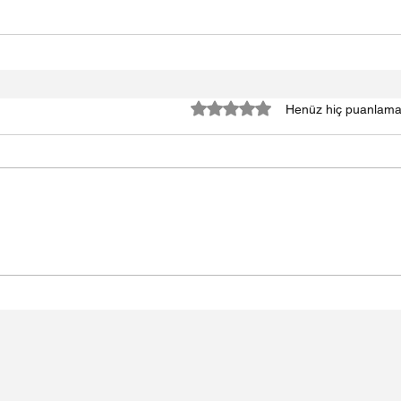
5 üzerinden 0 yıldız
Henüz hiç puanlama