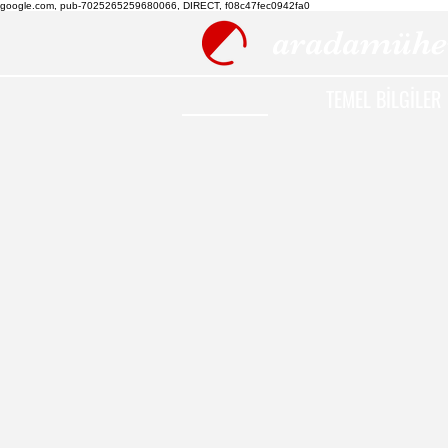
google.com, pub-7025265259680066, DIRECT, f08c47fec0942fa0
aradamühe
TEMEL BİLGİLER