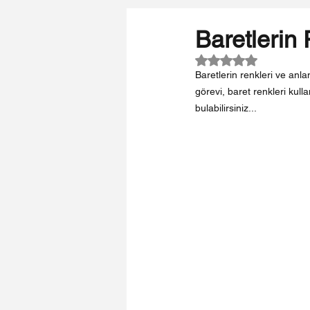
Baretlerin 
5 üzerinden NaN yı
Baretlerin renkleri ve anlam
görevi, baret renkleri kulla
bulabilirsiniz...