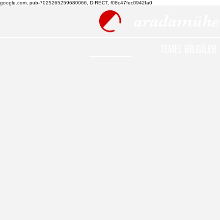
google.com, pub-7025265259680066, DIRECT, f08c47fec0942fa0
aradamühe
TEMEL BİLGİLER