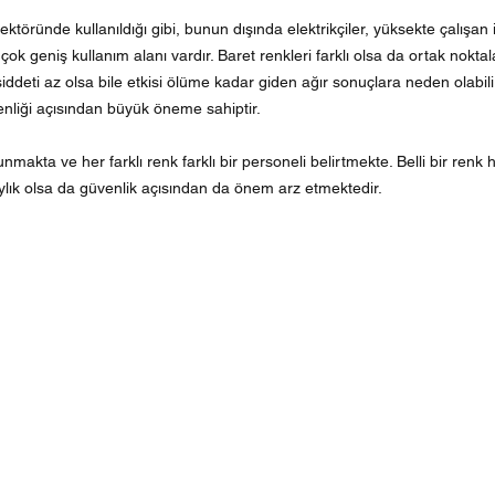
ektöründe kullanıldığı gibi, bunun dışında elektrikçiler, yüksekte çalışan işç
k geniş kullanım alanı vardır. Baret renkleri farklı olsa da ortak noktalar
ddeti az olsa bile etkisi ölüme kadar giden ağır sonuçlara neden olabil
venliği açısından büyük öneme sahiptir.
nmakta ve her farklı renk farklı bir personeli belirtmekte. Belli bir renk 
ylık olsa da güvenlik açısından da önem arz etmektedir.