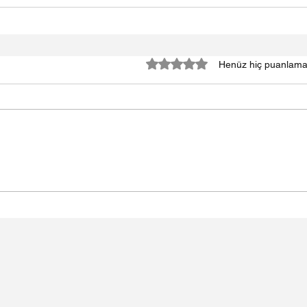
5 üzerinden 0 yıldız
Henüz hiç puanlama