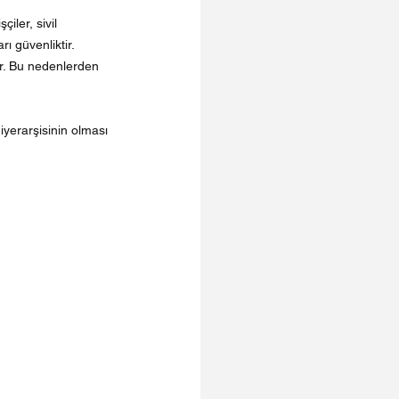
iler, sivil 
ı güvenliktir. 
ir. Bu nedenlerden 
hiyerarşisinin olması 