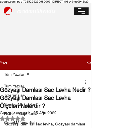
google.com, pub-7025265259680066, DIRECT, f08c47fec0942fa0
aradamühendis
Yazı
Tüm Yazılar
Tüm Yazılar
Gözyaşı Damlası Sac Levha Nedir ?
Toleranslar
Gözyaşı Damlası Sac Levha
Seçme Makaleler
Ölçüleri Nelerdir ?
Güncelleme tarihi:
25 Ağu 2022
Hidrolik Ekipmanlar
5 üzerinden NaN yıldız
Genel Mühendislik
Gözyaşı damlası sac levha, Gözyaşı damlası 