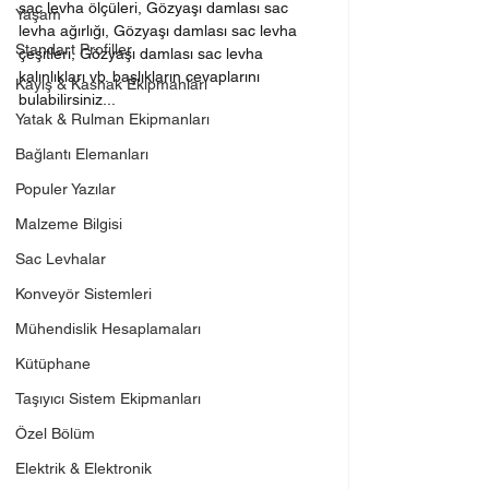
sac levha ölçüleri, Gözyaşı damlası sac 
Yaşam
levha ağırlığı, Gözyaşı damlası sac levha 
Standart Profiller
çeşitleri, Gözyaşı damlası sac levha 
kalınlıkları vb. başlıkların cevaplarını 
Kayış & Kasnak Ekipmanları
bulabilirsiniz...
Yatak & Rulman Ekipmanları
Bağlantı Elemanları
Populer Yazılar
Malzeme Bilgisi
Sac Levhalar
Konveyör Sistemleri
Mühendislik Hesaplamaları
Kütüphane
Taşıyıcı Sistem Ekipmanları
Özel Bölüm
Elektrik & Elektronik